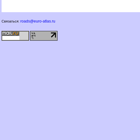
roads@euro-atlas.ru
Связаться: