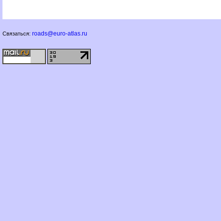
roads@euro-atlas.ru
Связаться: