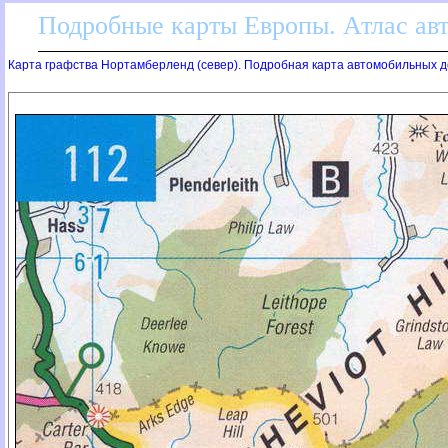
Подробные карты Европы. Атлас ав
Карта графства Нортамберленд (север). Подробная карта автомобильных д