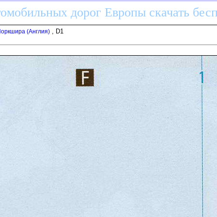
томобильных дорог Европы скачать бес
, D1
оркшира (Англия)