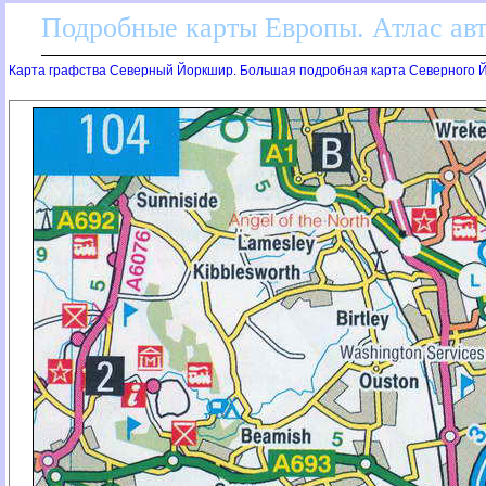
Подробные карты Европы. Атлас ав
Карта графства Северный Йоркшир. Большая подробная карта Северного Й