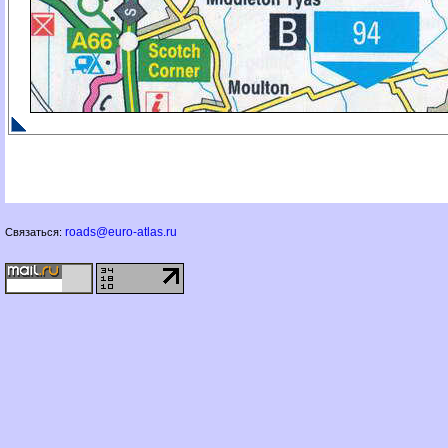
roads@euro-atlas.ru
Связаться: