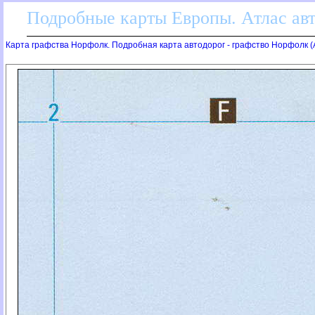
Подробные карты Европы. Атлас ав
Карта графства Норфолк. Подробная карта автодорог - графство Норфолк (