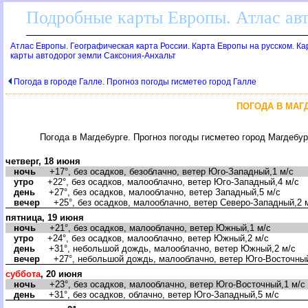
Подробные карты Европы. Атлас ав
Атлас Европы. Географическая карта России. Карта Европы на русском. К
карты автодорог земли Саксония-Анхальт
Погода в городе Галле. Прогноз погоды гисметео город Галле
ПОГОДА В МАГ
Погода в Магдебурге. Прогноз погоды гисметео город Магдебу
четверг, 18 июня
ночь
+17°, без осадков, безоблачно, ветер Юго-Западный,1 м/с
утро
+22°, без осадков, малооблачно, ветер Юго-Западный,4 м/с
день
+27°, без осадков, малооблачно, ветер Западный,5 м/с
ечер
+25°, без осадков, малооблачно, ветер Северо-Западный,2 
пятница, 19 июня
ночь
+21°, без осадков, малооблачно, ветер Южный,1 м/с
утро
+24°, без осадков, малооблачно, ветер Южный,2 м/с
день
+31°, небольшой дождь, малооблачно, ветер Южный,2 м/с
ечер
+27°, небольшой дождь, малооблачно, ветер Юго-Восточный
суббота
, 20 июня
ночь
+23°, без осадков, малооблачно, ветер Юго-Восточный,1 м/с
день
+31°, без осадков, облачно, ветер Юго-Западный,5 м/с