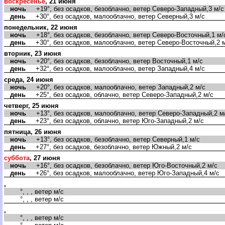
оскресенье
, 21 июня
ночь
+19°, без осадков, безоблачно, ветер Северо-Западный,3 м/с
день
+30°, без осадков, малооблачно, ветер Северный,3 м/с
понедельник, 22 июня
ночь
+18°, без осадков, безоблачно, ветер Северо-Восточный,1 м/
день
+30°, без осадков, малооблачно, ветер Северо-Восточный,2 
торник, 23 июня
ночь
+20°, без осадков, безоблачно, ветер Восточный,1 м/с
день
+32°, без осадков, малооблачно, ветер Западный,4 м/с
среда, 24 июня
ночь
+20°, без осадков, малооблачно, ветер Западный,2 м/с
день
+25°, без осадков, облачно, ветер Северо-Западный,2 м/с
четверг, 25 июня
ночь
+13°, без осадков, малооблачно, ветер Северо-Западный,2 м
день
+23°, без осадков, облачно, ветер Юго-Западный,2 м/с
пятница, 26 июня
ночь
+13°, без осадков, безоблачно, ветер Северный,1 м/с
день
+27°, без осадков, безоблачно, ветер Южный,2 м/с
суббота
, 27 июня
ночь
+16°, без осадков, безоблачно, ветер Юго-Восточный,2 м/с
день
+26°, без осадков, малооблачно, ветер Юго-Западный,4 м/с
,
°, , , ветер м/с
°, , , ветер м/с
,
°, , , ветер м/с