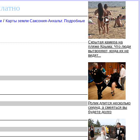
платно
/
и
Карты земли Саксония-Анхальт. Подробные
Скрытая камера на
пляже Крыма: Что люди
ытворяют, когда их не
идят...
Ролик длится несколько
секунд, а смеяться вы
удете долго