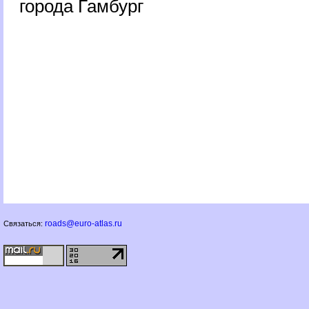
орода Гамбур
roads@euro-atlas.ru
Связаться: