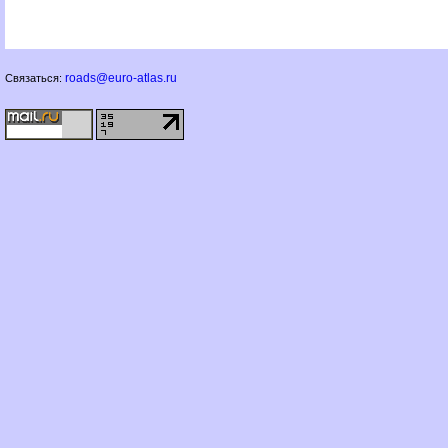
roads@euro-atlas.ru
Связаться: