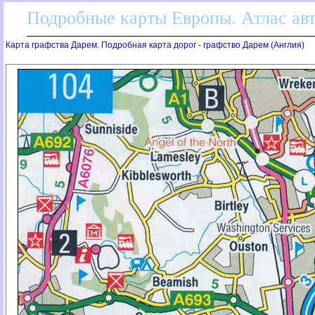
Подробные карты Европы. Атлас ав
Карта графства Дарем. Подробная карта дорог - графство Дарем (Англия)