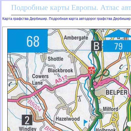
Подробные карты Европы. Атлас ав
Карта графства Дербишир. Подробная карта автодорог графства Дербишир 