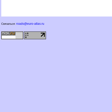
roads@euro-atlas.ru
Связаться: