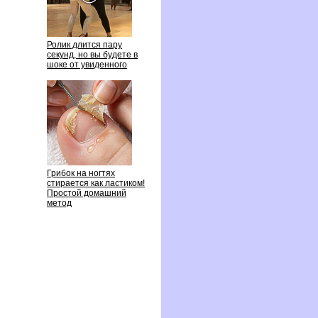
Ролик длится пару
секунд, но вы будете
шоке от увиденного
Грибок на ногтях
стирается как ластиком!
Простой домашний
метод