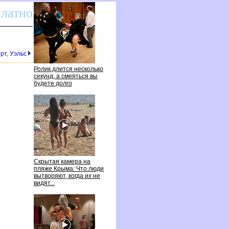
платно
рт, Уэльс
Ролик длится несколько
секунд, а смеяться вы
удете долго
Скрытая камера на
пляже Крыма: Что люди
ытворяют, когда их не
идят...