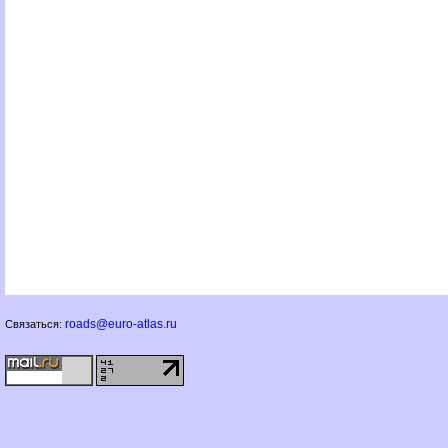
roads@euro-atlas.ru
Связаться: