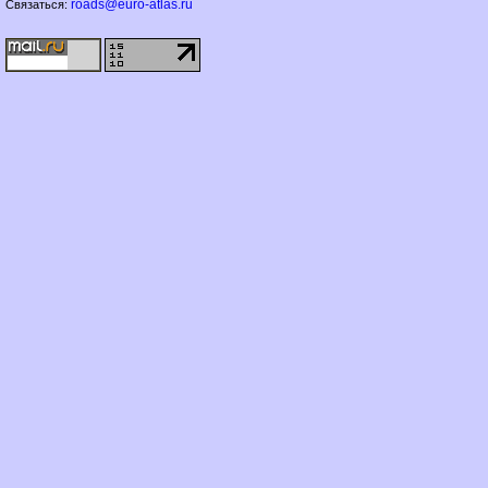
roads@euro-atlas.ru
Связаться: