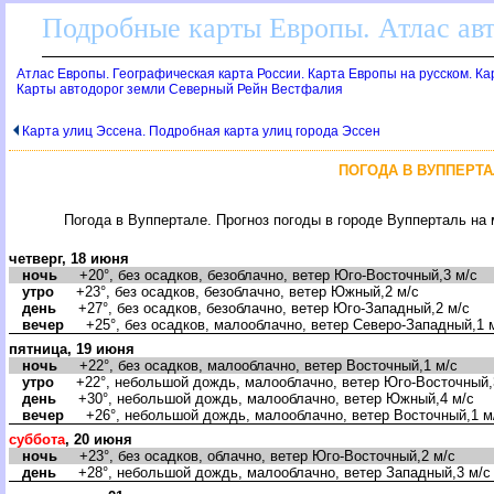
Подробные карты Европы. Атлас ав
Атлас Европы. Географическая карта России. Карта Европы на русском. К
Карты автодорог земли Северный Рейн Вестфалия
Карта улиц Эссена. Подробная карта улиц города Эссен
ПОГОДА В ВУППЕРТА
Погода в Вуппертале. Прогноз погоды в городе Вупперталь на
четверг, 18 июня
ночь
+20°, без осадков, безоблачно, ветер Юго-Восточный,3 м/с
утро
+23°, без осадков, безоблачно, ветер Южный,2 м/с
день
+27°, без осадков, безоблачно, ветер Юго-Западный,2 м/с
ечер
+25°, без осадков, малооблачно, ветер Северо-Западный,1 
пятница, 19 июня
ночь
+22°, без осадков, малооблачно, ветер Восточный,1 м/с
утро
+22°, небольшой дождь, малооблачно, ветер Юго-Восточный,
день
+30°, небольшой дождь, малооблачно, ветер Южный,4 м/с
ечер
+26°, небольшой дождь, малооблачно, ветер Восточный,1 м
суббота
, 20 июня
ночь
+23°, без осадков, облачно, ветер Юго-Восточный,2 м/с
день
+28°, небольшой дождь, малооблачно, ветер Западный,3 м/с