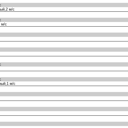
с
ый,2 м/с
с
 м/с
с
с
ый,1 м/с