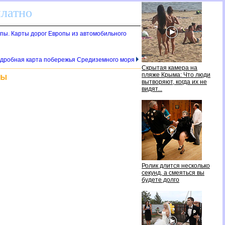
платно
пы. Карты дорог Европы из автомобильного
одробная карта побережья Средиземного моря
Скрытая камера на
пляже Крыма: Что люди
ПЫ
ытворяют, когда их не
идят...
Ролик длится несколько
секунд, а смеяться вы
удете долго