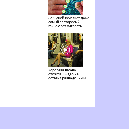
За 5 дней исчезнет даже
самый застарелый
рибок: вот хитрость
Королева вагона
отожгла! Видео не
оставит равнодушным