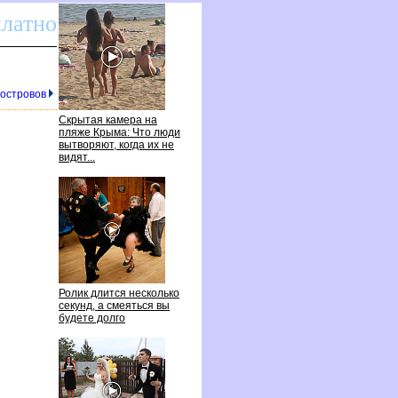
платно
 острово
Скрытая камера на
пляже Крыма: Что люди
ытворяют, когда их не
идят...
Ролик длится несколько
секунд, а смеяться вы
удете долго