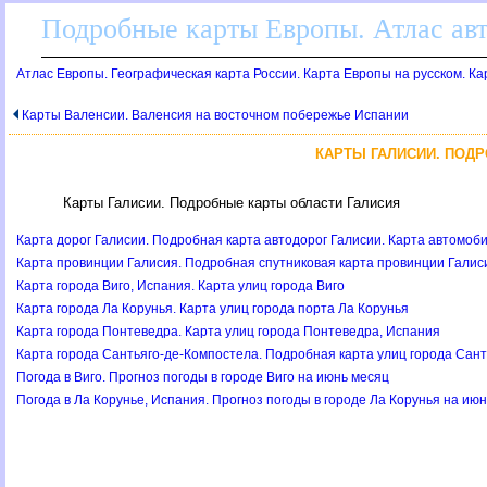
Подробные карты Европы. Атлас ав
Атлас Европы. Географическая карта России. Карта Европы на русском. К
Карты Валенсии. Валенсия на восточном побережье Испании
КАРТЫ ГАЛИСИИ. ПОД
Карты Галисии. Подробные карты области Галисия
Карта дорог Галисии. Подробная карта автодорог Галисии. Карта автомоб
Карта провинции Галисия. Подробная спутниковая карта провинции Галис
Карта города Виго, Испания. Карта улиц города Виго
Карта города Ла Корунья. Карта улиц города порта Ла Корунья
Карта города Понтеведра. Карта улиц города Понтеведра, Испания
Карта города Сантьяго-де-Компостела. Подробная карта улиц города Сан
Погода в Виго. Прогноз погоды в городе Виго на июнь месяц
Погода в Ла Корунье, Испания. Прогноз погоды в городе Ла Корунья на ию