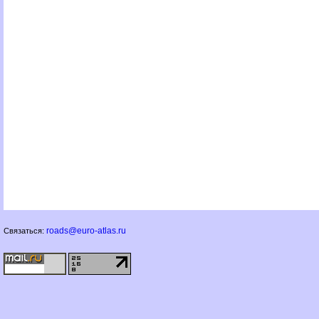
roads@euro-atlas.ru
Связаться: